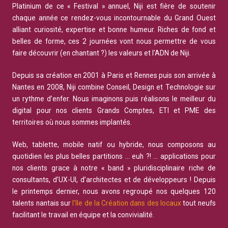
Platinium de ce « Festival » annuel, Niji est fière de soutenir
chaque année ce rendez-vous incontournable du Grand Ouest
alliant curiosité, expertise et bonne humeur. Riches de fond et
belles de forme, ces 2 journées vont nous permettre de vous
faire découvrir (en chantant ?) les valeurs et l’ADN de Niji.
Depuis sa création en 2001 à Paris et Rennes puis son arrivée à
Nantes en 2008, Niji combine Conseil, Design et Technologie sur
un rythme d’enfer. Nous imaginons puis réalisons le meilleur du
digital pour nos clients Grands Comptes, ETI et PME des
territoires où nous sommes implantés.
Web, tablette, mobile natif ou hybride, nous composons au
quotidien les plus belles partitions … euh ?! … applications pour
nos clients grace à notre « band » pluridisciplinaire riche de
consultants, d’UX-UI, d’architectes et de développeurs ! Depuis
le printemps dernier, nous avons regroupé nos quelques 120
talents nantais sur
l’Ile de la Création dans des locaux
tout neufs
facilitant le travail en équipe et la convivialité.