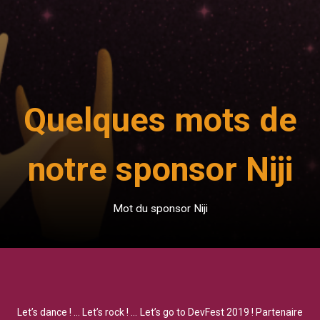
Quelques mots de
notre sponsor Niji
Mot du sponsor Niji
Let’s dance ! … Let’s rock ! … Let’s go to DevFest 2019 ! Partenaire